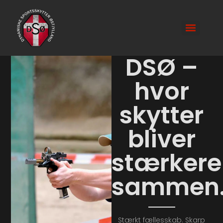
DSØ –
hvor
skytter
bliver
stærkere
sammen
Stærkt fællesskab. Skarp