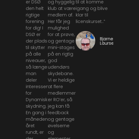
er DSØ
og hyggelig
til at komme
den helt
klub at være
igang og blive
rigtige
medlem af.
klar til
forening
Her får jeg
licenskurset..”
for dig! I
mulighed
DSØ er
for at prøve,
Bjarne
der plads
og gentage
Laursen
til skytter
mini-stages
på alle
på en rigtig
niveauer,
god
så længe
udendørs
man
skydebane.
deler
Vi er heldige
interessen
at flere
for
medlemmer
Dynamisk
er RO’er, så
skydning.
jeg kan få
En gang i
feedback
måneden,
og gentage
året
øvelserne
rundt, er
og
der
elementer