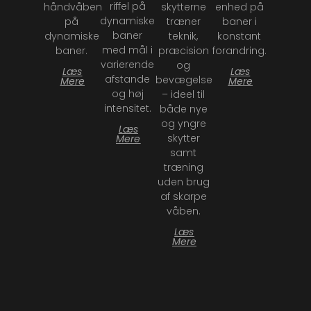
riffel på
håndvåben
skytterne
enhed på
dynamiske
på
træner
baner i
baner
dynamiske
teknik,
konstant
med mål i
baner.
præcision
forandring.
varierende
og
Læs
Læs
afstande
bevægelse
Mere
Mere
og høj
– ideel til
intensitet.
både nye
og yngre
Læs
skytter
Mere
samt
træning
uden brug
af skarpe
våben.
Læs
Mere