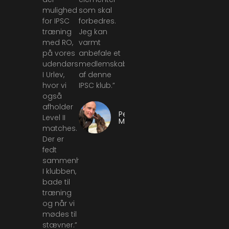
mulighed
som skal
for IPSC
forbedres.
træning
Jeg kan
med RO,
varmt
på vores
anbefale et
udendørsskydebane
medlemskab
I Urlev,
af denne
hvor vi
IPSC klub.”
også
afholder
Peter
Level II
Malle
matches.
Der er
fedt
sammenhold
I klubben,
bade til
træning
og når vi
mødes til
stævner.”