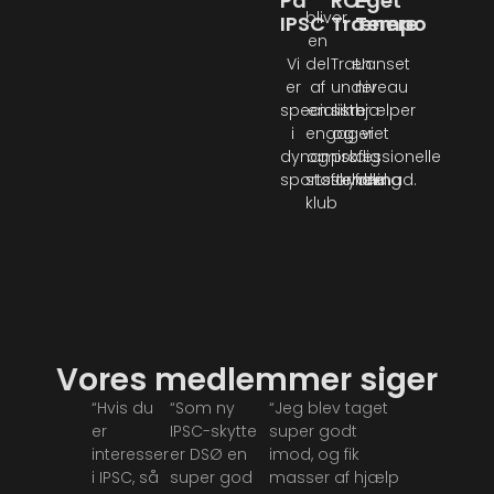
På
RO-
Eget
bliver
IPSC
Trænere
Tempo
en
Vi
del
Træn
Uanset
er
af
under
niveau
specialister
en
sikre
hjælper
i
engageret
og
vi
dynamisk
og
professionelle
dig
sportsskydning
støttende
forhold.
fremad.
klub
Vores medlemmer siger
“Hvis du
“Som ny
“Jeg blev taget
er
IPSC-skytte
super godt
interesseret
er DSØ en
imod, og fik
i IPSC, så
super god
masser af hjælp