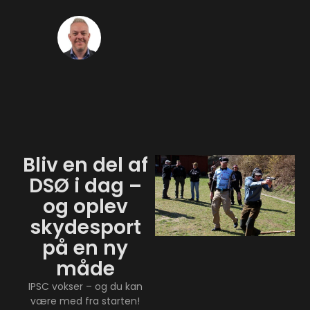
Thomas
Thorhauge
Bliv en del af
DSØ i dag –
og oplev
skydesport
på en ny
måde
IPSC vokser – og du kan
være med fra starten!