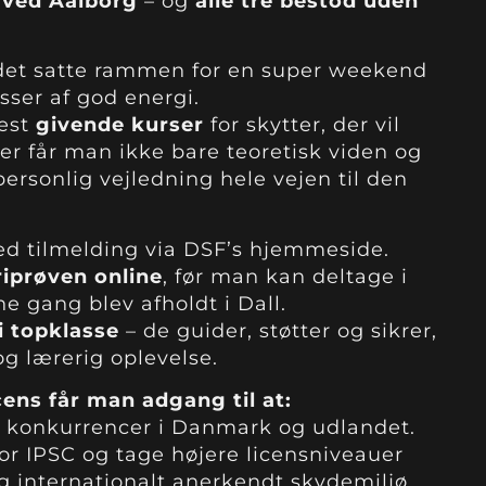
 ved Aalborg
– og
alle tre bestod uden
 det satte rammen for en super weekend
ser af god energi.
mest
givende kurser
for skytter, der vil
er får man ikke bare teoretisk viden og
ersonlig vejledning hele vejen til den
ed tilmelding via DSF’s hjemmeside.
riprøven online
, før man kan deltage i
e gang blev afholdt i Dall.
i topklasse
– de guider, støtter og sikrer,
og lærerig oplevelse.
ens får man adgang til at:
 konkurrencer i Danmark og udlandet.
r IPSC og tage højere licensniveauer
og internationalt anerkendt skydemiljø