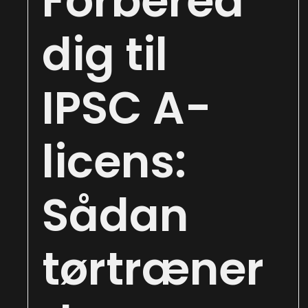
Forbered
dig til
IPSC A-
licens:
Sådan
tørtræner