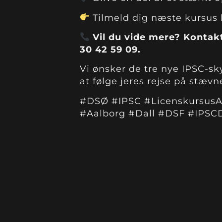
Tilmeld dig næste kursus 
Vil du vide mere? Kontak
30 42 59 09.
Vi ønsker de tre nye IPSC-skyt
at følge jeres rejse på stæv
#DSØ #IPSC #Licenskursus
#Aalborg #Dall #DSF #IPS