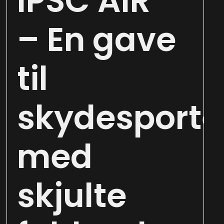
IPSC AIR
– En gave
til
skydesporte
med
skjulte