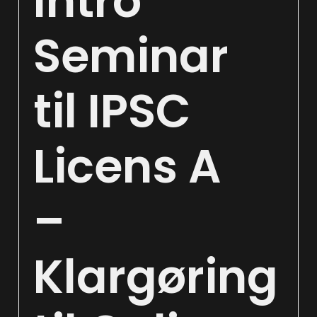
Intro
Seminar
til IPSC
Licens A
–
Klargøring