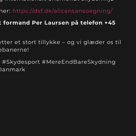
her:
https://dsf.dk/alicensansoegning/
t formand Per Laursen på telefon +45
ter et stort tillykke – og vi glæder os til
nebanerne!
A #Skydesport #MereEndBareSkydning
CDanmark