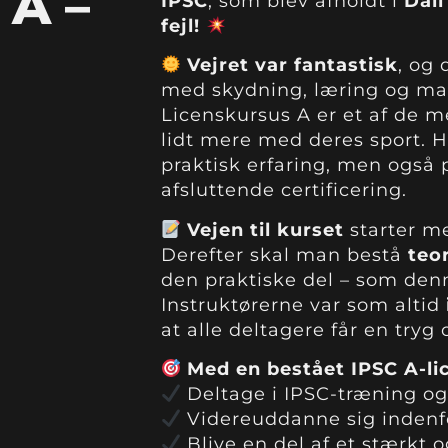
A –
IPSC
, som blev afholdt i
Dall
fejl!
Vejret var fantastisk
, og
med skydning, læring og mas
Licenskursus A er et af de 
lidt mere med deres sport. H
praktisk erfaring, men også p
afsluttende certificering.
Vejen til kurset
starter m
Derefter skal man bestå
teo
den praktiske del – som denn
Instruktørerne var som altid
at alle deltagere får en tryg 
Med en bestået IPSC A-lic
Deltage i IPSC-træning og
Videreuddanne sig indenfo
Blive en del af et stærkt 